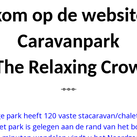
om op de websit
Caravanpark
The Relaxing Cro
-o-o-o-
e park heeft 120 vaste stacaravan/chale
et park is gelegen aan de rand van het b