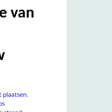
e van
w
t plaatsen.
os