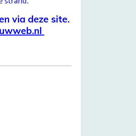
e strand.
n via deze site.
jouwweb.nl