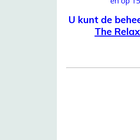
en op 15
U kunt de behee
The Relax